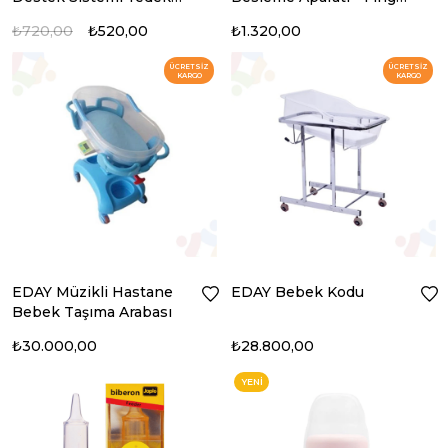
Hortum
Feeding
₺720,00
₺520,00
₺1.320,00
ÜCRETSIZ
ÜCRETSIZ
KARGO
KARGO
EDAY Müzikli Hastane
EDAY Bebek Kodu
Bebek Taşıma Arabası
₺30.000,00
₺28.800,00
YENI
ÜRÜN