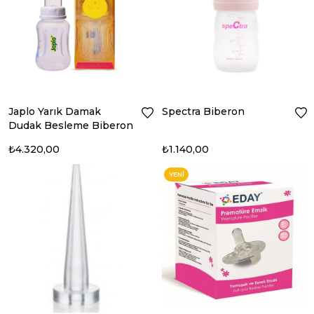
Japlo Yarık Damak
Spectra Biberon
Dudak Besleme Biberon
₺4.320,00
₺1.140,00
YENI
ÜRÜN