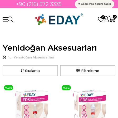
+90 (216) 572 3335
⭐ Google’da Yorum Yapın
0
0
Yenidoğan Aksesuarları
Yenidoğan Aksesuarları
Sıralama
Filtreleme
%24
%32