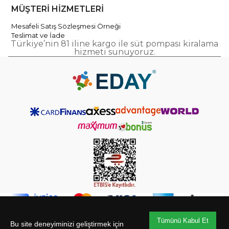
MÜŞTERİ HİZMETLERİ
Mesafeli Satış Sözleşmesi Örneği
Teslimat ve İade
Türkiye’nin 81 iline kargo ile süt pompası kiralama
hizmeti sunuyoruz.
Tümünü Kabul Et
® 2023 - 2026
- edaymarket.com
Bu site deneyiminizi geliştirmek için