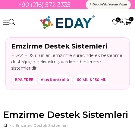
+90 (216) 572 3335
⭐ Google’da Yorum Yapın
0
0
Emzirme Destek Sistemleri
EDAY EDS ürünleri, emzirme sürecinde ek beslenme
desteği için geliştirilmiş yardımcı beslenme
sistemleridir.
BPA FREE
Akış Kontrollü
60 ML & 150 ML
Emzirme Destek Sistemleri
Emzirme Destek Sistemleri