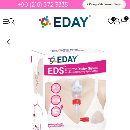
+90 (216) 572 3335
⭐ Google’da Yorum Yapın
0
0