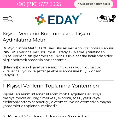
+90 (216) 572 3335
⭐ Google’da Yorum Yapın
0
0
Kişisel Verilerin Korunmasına İlişkin
Aydınlatma Metni
Bu Aydınlatma Metni, 6698 sayılı Kişisel Verilerin Korunması Kanunu
("KVKK") uyarınca, veri sorumlusu sıfatıyla {{Name}} tarafından,
kişisel verilerinizin işlenmesine ilişkin usul ve esaslar hakkında sizleri
bilgilendirmek amacıyla hazırlanmıştır.
{{Name}} olarak kişisel verilerinizin hukuka uygun, dürüstlük
kurallarına uygun ve şeffaf şekilde işlenmesine büyük önem
veriyoruz.
1. Kişisel Verilerin Toplanma Yöntemleri
Kişisel verileriniz; internet sitemiz, mobil uygulamalar, sosyal
medya mecraları, çağrı merkezi, e-posta, sözlü, yazılı veya
elektronik ortamlar aracılığıyla otomatik ya da otomatik olmayan
yöntemlerle toplanabilmektedir.
2. Kişisel Verilerin İşlenme Amaçları