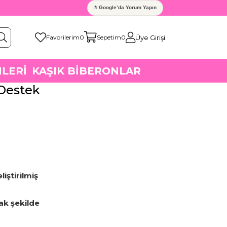
⭐ Google’da Yorum Yapın
Üye Girişi
Favorilerim
0
Sepetim
0
LERİ
KAŞIK BİBERONLAR
Destek
iştirilmiş
k şekilde