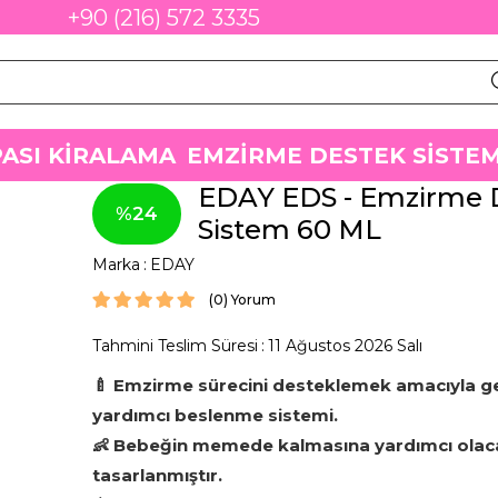
+90 (216) 572 3335
ASI KİRALAMA
EMZİRME DESTEK SİSTEM
EDAY EDS - Emzirme 
24
Sistem 60 ML
Marka
:
EDAY
(0)
Tahmini Teslim Süresi
:
11 Ağustos 2026 Salı
🍼 Emzirme sürecini desteklemek amacıyla gel
yardımcı beslenme sistemi.
👶 Bebeğin memede kalmasına yardımcı olaca
tasarlanmıştır.