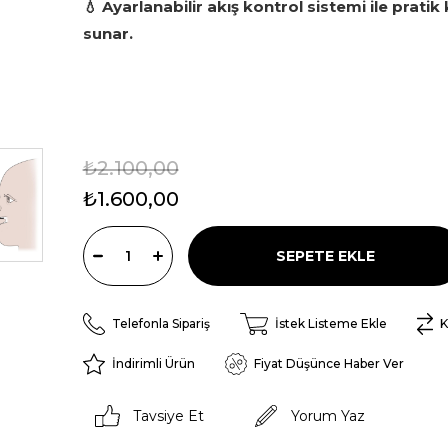
💧 Ayarlanabilir akış kontrol sistemi ile pratik
sunar.
₺2.100,00
₺1.600,00
Telefonla Sipariş
İstek Listeme Ekle
K
İndirimli Ürün
Fiyat Düşünce Haber Ver
Tavsiye Et
Yorum Yaz